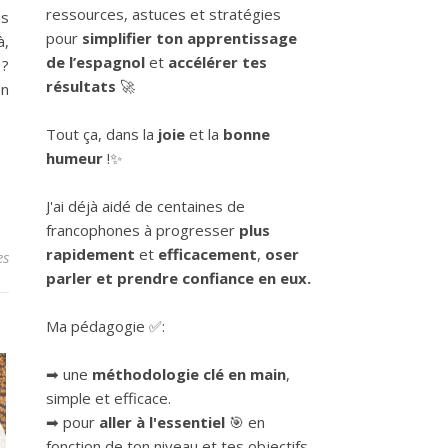
ressources, astuces et stratégies
ns
pour
simplifier ton apprentissage
à,
de l’espagnol
et
accélérer tes
 ?
résultats
🚀
en
Tout ça, dans la
joie
et la
bonne
humeur
!✨
J'ai déjà aidé de centaines de
francophones à progresser
plus
rapidement
et
efficacement
,
oser
es
parler et prendre confiance en eux.
Ma pédagogie ✅:
➡ une
méthodologie clé en main
,
simple et efficace.
➡ pour
aller à l'essentiel
🎯 en
fonction de ton niveau et tes objectifs