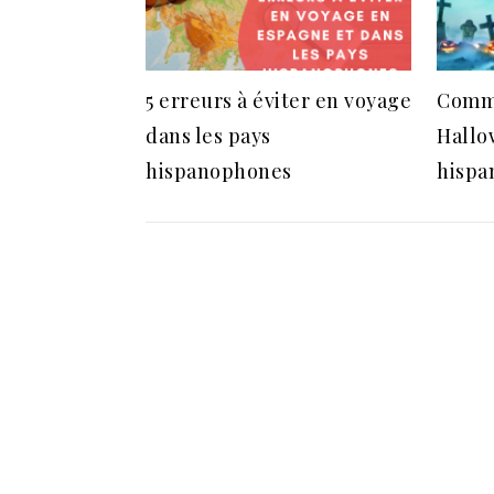
5 erreurs à éviter en voyage
Comme
dans les pays
Hallo
hispanophones
hispa