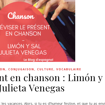
,
,
,
SON
CONJUGAISON
CULTURE
VOCABULAIRE
ent en chanson : Limón y
 Julieta Venegas
 les vacances. Alors, si tu es d’humeur festive, et que tu as env