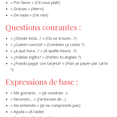
« Por favor » (S’il vous plaît)
« Gracias » (Merci)
« De nada » (De rien)
Questions courantes :
« ¿Dónde está…? » (Où se trouve…?)
« ¿Cuánto cuesta? » (Combien ça coûte ?)
« ¿A qué hora…? » (À quelle heure…?)
« ¿Hablas inglés? » (Parles-tu anglais ?)
« ¿Puedo pagar con tarjeta? » (Puis-je payer par carte
?)
Expressions de base :
« Me gustaría… » (Je voudrais…)
« Necesito… » (J’ai besoin de…)
« No entiendo » (Je ne comprends pas)
« Ayuda » (À l’aide)