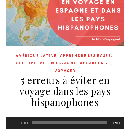
,
,
AMÉRIQUE LATINE
APPRENDRE LES BASES
,
,
,
CULTURE
VIE EN ESPAGNE
VOCABULAIRE
VOYAGER
5 erreurs à éviter en
voyage dans les pays
hispanophones
Lecteur
00:00
00:00
audio