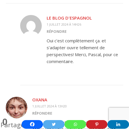
LE BLOG D'ESPAGNOL
1 JUILLET 2024 À 14H26
RÉPONDRE
Oui c’est complètement ça. et
s’adapter ouvre tellement de
perspectives! Merci, Pascal, pour ce
commentaire.
OXANA
1 JUILLET 2024 À 13H20
RÉPONDRE
0
C’est toujours intéressant de savoir
Partages