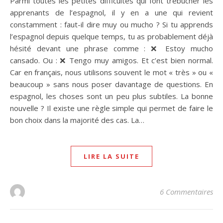
Parmi toutes les petites difficultés qui font trébucher les
apprenants de l’espagnol, il y en a une qui revient
constamment : faut-il dire muy ou mucho ? Si tu apprends
l’espagnol depuis quelque temps, tu as probablement déjà
hésité devant une phrase comme : ❌ Estoy mucho
cansado. Ou : ❌ Tengo muy amigos. Et c’est bien normal.
Car en français, nous utilisons souvent le mot « très » ou «
beaucoup » sans nous poser davantage de questions. En
espagnol, les choses sont un peu plus subtiles. La bonne
nouvelle ? Il existe une règle simple qui permet de faire le
bon choix dans la majorité des cas. La…
LIRE LA SUITE
Bienvenid@!
Tu ne sais pas comment te (re)mettre
à l'espagnol?
6 Commentaires
"La boîte à outils pour (re)