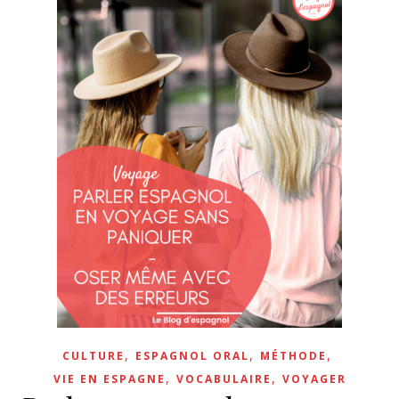
,
,
,
CULTURE
ESPAGNOL ORAL
MÉTHODE
,
,
VIE EN ESPAGNE
VOCABULAIRE
VOYAGER