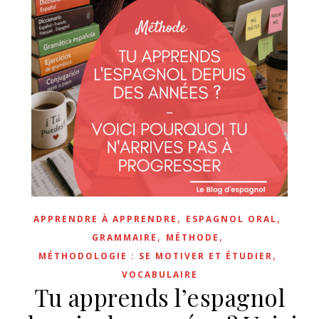
,
,
APPRENDRE À APPRENDRE
ESPAGNOL ORAL
,
,
GRAMMAIRE
MÉTHODE
,
MÉTHODOLOGIE : SE MOTIVER ET ÉTUDIER
VOCABULAIRE
Tu apprends l’espagnol