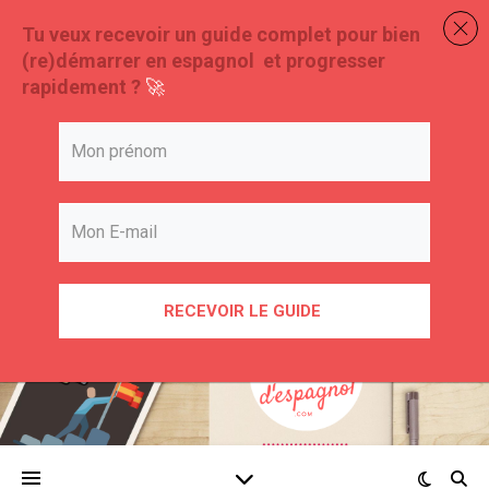
Tu veux recevoir un guide complet pour bien
(re)démarrer en espagnol et progresser
rapidement ?
🚀
RECEVOIR LE GUIDE