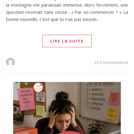
la montagne me paraissait immense. Alors forcément, une
question revenait sans cesse : « Par où commencer ? » La
bonne nouvelle, c’est que tu n’as pas besoin…
Je veux mon livret offert
LIRE LA SUITE
Je hais les spams : ton adresse e-mail ne sera
jamais cédée ni revendue. En t'inscrivant ici, tu
33 Commentaires
recevras ma newsletter, qui te proposera des
articles, vidéos, podcasts et autres conseils
pour t'aider à progresser en espagnol. Rien de
plus 😊. Et tu pourras te désabonner à tout
instant.