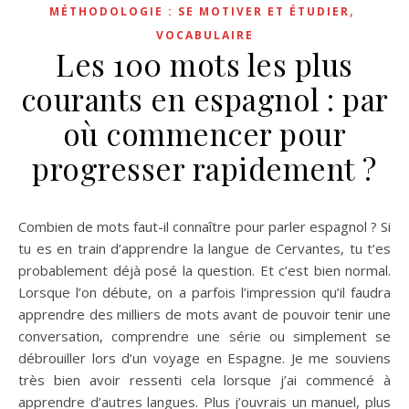
,
MÉTHODOLOGIE : SE MOTIVER ET ÉTUDIER
LA
technique pour
m
émoriser
VOCABULAIRE
facilement
et
ne plus jamais oublier 🧠
Les 100 mots les plus
courants en espagnol : par
où commencer pour
progresser rapidement ?
Combien de mots faut-il connaître pour parler espagnol ? Si
tu es en train d’apprendre la langue de Cervantes, tu t’es
probablement déjà posé la question. Et c’est bien normal.
Lorsque l’on débute, on a parfois l’impression qu’il faudra
apprendre des milliers de mots avant de pouvoir tenir une
conversation, comprendre une série ou simplement se
débrouiller lors d’un voyage en Espagne. Je me souviens
très bien avoir ressenti cela lorsque j’ai commencé à
apprendre d’autres langues. Plus j’ouvrais un manuel, plus