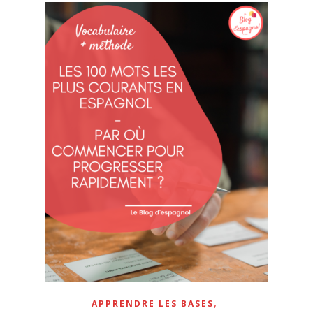
démarrer l'espagnol
",
mon livre gratuit au format PDF va
t'aider à te lancer avec la bonne
dynamique et à débloquer ton
apprentissage.
Cette méthode complète pour
progresser rapidement partage:
7
bonnes
raisons d’apprendre
l’espagnol
pour rester motivé sur la
durée 🚀
Comment
é
laborer ta stratégie
gagnante
en
5 étapes simples et
,
APPRENDRE LES BASES
efficaces 🎯