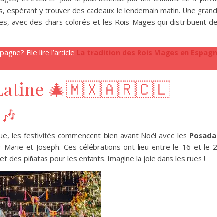
es, espérant y trouver des cadeaux le lendemain matin. Une gran
les, avec des chars colorés et les Rois Mages qui distribuent d
gne? File lire l’article
La tradition des Rois Mages en Espag
Latine 🎄🇲🇽🇦🇷🇨🇱
🎶
e, les festivités commencent bien avant Noël avec les
Posada
r Marie et Joseph. Ces célébrations ont lieu entre le 16 et le 
 des piñatas pour les enfants. Imagine la joie dans les rues !