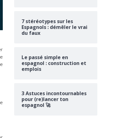
7 stéréotypes sur les
Espagnols : démêler le vrai
du faux
er
de
Le passé simple en
espagnol : construction et
de
emplois
3 Astuces incontournables
pour (re)lancer ton
ne
espagnol 🚀
er