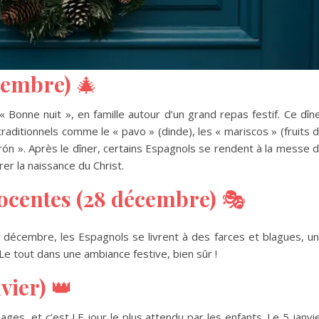
cembre)
🎄
 Bonne nuit », en famille autour d’un grand repas festif. Ce dîn
raditionnels comme le « pavo » (dinde), les « mariscos » (fruits 
n ». Après le dîner, certains Espagnols se rendent à la messe 
rer la naissance du Christ.
nocentes (28 décembre)
🎭
28 décembre, les Espagnols se livrent à des farces et blagues, u
. Le tout dans une ambiance festive, bien sûr !
vier)
👑
es, et c’est LE jour le plus attendu par les enfants. Le 5 janvi