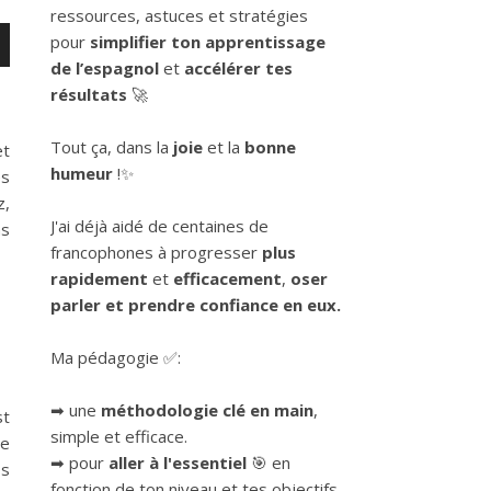
ressources, astuces et stratégies
pour
simplifier ton apprentissage
de l’espagnol
et
accélérer tes
résultats
🚀
Tout ça, dans la
joie
et la
bonne
et
er
humeur
!✨
es
z,
J'ai déjà aidé de centaines de
ns
francophones à progresser
plus
rapidement
et
efficacement
,
oser
parler et prendre confiance en eux.
Ma pédagogie ✅:
➡ une
méthodologie clé en main
,
st
simple et efficace.
te
➡ pour
aller à l'essentiel
🎯 en
os
fonction de ton niveau et tes objectifs