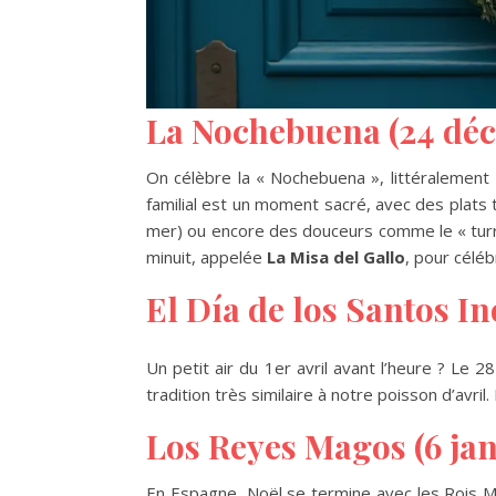
La Nochebuena (24 dé
On célèbre la « Nochebuena », littéralement «
familial est un moment sacré, avec des plats t
mer) ou encore des douceurs comme le « turró
minuit, appelée
La Misa del Gallo
, pour céléb
El Día de los Santos I
Un petit air du 1er avril avant l’heure ? Le 
tradition très similaire à notre poisson d’avril
Los Reyes Magos (6 jan
En Espagne, Noël se termine avec les Rois Mag