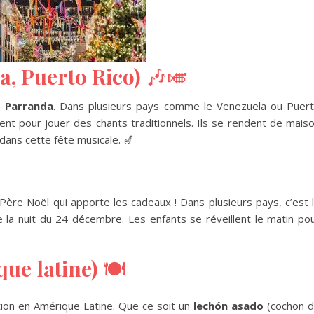
, Puerto Rico)
🎶🎺
a
Parranda
. Dans plusieurs pays comme le Venezuela ou Puer
nt pour jouer des chants traditionnels. Ils se rendent de mais
 dans cette fête musicale. 🎷
 Père Noël qui apporte les cadeaux ! Dans plusieurs pays, c’est 
ée la nuit du 24 décembre. Les enfants se réveillent le matin po
ue latine)
🍽️
tion en Amérique Latine. Que ce soit un
lechón asado
(cochon 