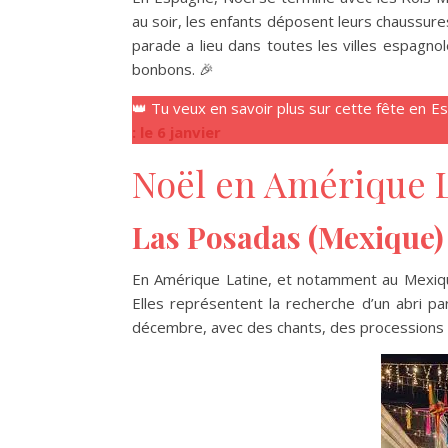
au soir, les enfants déposent leurs chaussur
parade a lieu dans toutes les villes espagno
bonbons. 🎉
👑 Tu veux en savoir plus sur cette fête en Espa
: le 6 janvier
Noël en Amérique 
Las Posadas (Mexique)
En Amérique Latine, et notamment au Mexiqu
Elles représentent la recherche d’un abri pa
décembre, avec des chants, des processions et