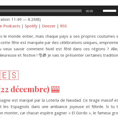
Utilisez
00:00
les
ation: 11:49 — 8.2MB)
flèches
e Podcasts
|
Spotify
|
Deezer
|
RSS
haut/bas
pour
ns le monde entier, mais chaque pays a ses propres coutumes 
augment
, cette fête est marquée par des célébrations uniques, empreint
ou
. Tu veux savoir comment Noël est fêté dans ces régions ? Alle
diminuer
ureuse et festive ! 🎅🎁 Je vais te présenter certaines traditio
le
volume.
🇪🇸
 (22 décembre)
🎰
pagne est marqué par la Lotería de Navidad. Ce tirage massif e
t les Espagnols dans une ambiance joyeuse et fébrile. Si tu 
tion monter, car chacun espère gagner « El Gordo », le fameux gr