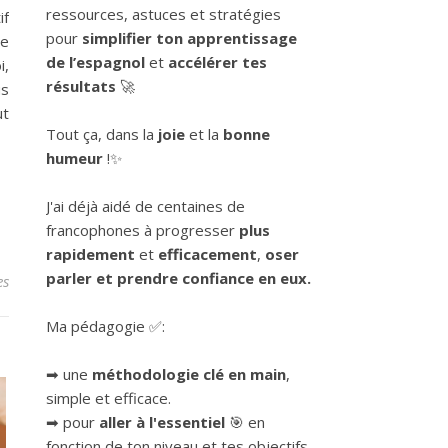
ressources, astuces et stratégies
if
pour
simplifier ton apprentissage
de
de l’espagnol
et
accélérer tes
i,
résultats
🚀
us
ut
Tout ça, dans la
joie
et la
bonne
humeur
!✨
J'ai déjà aidé de centaines de
francophones à progresser
plus
rapidement
et
efficacement
,
oser
parler et prendre confiance en eux.
es
Ma pédagogie ✅:
➡ une
méthodologie clé en main
,
simple et efficace.
➡ pour
aller à l'essentiel
🎯 en
fonction de ton niveau et tes objectifs