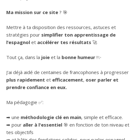
Ma mission sur ce site
? 🎯
Mettre à ta disposition des ressources, astuces et
stratégies pour
simplifier ton apprentissage de
l’espagnol
et
accélérer tes résultats
🚀
Tout ça, dans la
joie
et la
bonne humeur
!✨
J'ai déjà aidé de centaines de francophones à progresser
plus rapidement
et
efficacement
,
oser parler et
prendre confiance en eux.
Ma pédagogie ✅:
➡ une
méthodologie clé en main
, simple et efficace.
➡ pour
aller à l'essentiel
🎯 en fonction de ton niveau et
tes objectifs
➡ et bâtir des fondations solides, pour parler espagnol