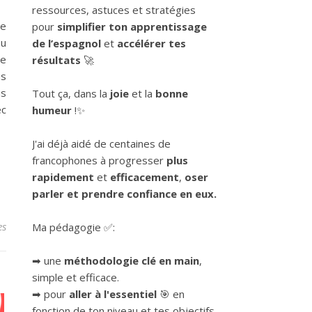
ressources, astuces et stratégies
te
pour
simplifier ton apprentissage
ou
de l’espagnol
et
accélérer tes
le
résultats
🚀
us
ns
Tout ça, dans la
joie
et la
bonne
ec
humeur
!✨
J'ai déjà aidé de centaines de
francophones à progresser
plus
rapidement
et
efficacement
,
oser
parler et prendre confiance en eux.
es
Ma pédagogie ✅:
➡ une
méthodologie clé en main
,
simple et efficace.
➡ pour
aller à l'essentiel
🎯 en
fonction de ton niveau et tes objectifs