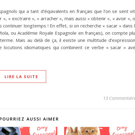
pagnols qui a tant d’équivalents en français que l’on se sent vi
tir », « exctraire », « arracher », mais aussi « obtenir », « avoir », 
is continuer longtemps ! En effet, si on recherche « sacar » dans 
ñola, ou Académie Royale Espagnole en français), on compte pl
terme. Mais au delà de ça, il existe une multitude d’expressio
de locutions idiomatiques qui combinent ce verbe « sacar » av
LIRE LA SUITE
13 Commentair
POURRIEZ AUSSI AIMER