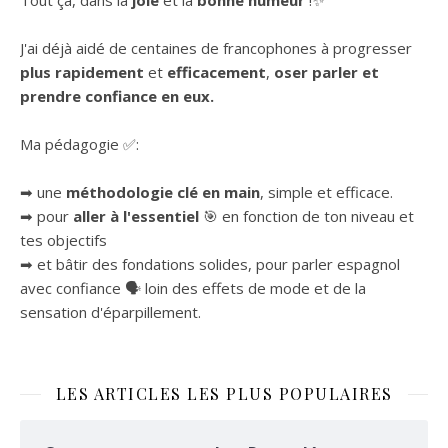
Tout ça, dans la
joie
et la
bonne humeur
!✨
J'ai déjà aidé de centaines de francophones à progresser
plus rapidement
et
efficacement
,
oser parler et
prendre confiance en eux.
Ma pédagogie ✅:
➡ une
méthodologie clé en main
, simple et efficace.
➡ pour
aller à l'essentiel
🎯 en fonction de ton niveau et
tes objectifs
➡ et bâtir des fondations solides, pour parler espagnol
avec confiance 🗣 loin des effets de mode et de la
sensation d'éparpillement.
LES ARTICLES LES PLUS POPULAIRES