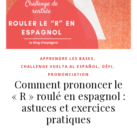
,
APPRENDRE LES BASES
,
,
CHALLENGE VUELTA AL ESPAÑOL
DÉFI
PRONONCIATION
Comment prononcer le
« R » roulé en espagnol :
astuces et exercices
pratiques