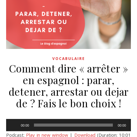
VOCABULAIRE
Comment dire « arrêter »
en espagnol : parar,
detener, arrestar ou dejar
de ? Fais le bon choix !
Lecteur
00:00
00:00
audio
Podcast:
Play in new window
|
Download
(Duration: 10:01