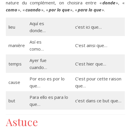
nature du complément, on choisira entre «
donde
», «
como
», «
cuando
», «
por lo que
», «
para lo que
».
Aquí es
lieu
c’est ici que…
donde…
Así es
manière
C’est ainsi que…
como…
Ayer fue
temps
C’est hier que…
cuando…
Por eso es por lo
C’est pour cette raison
cause
que…
que…
Para ello es para lo
but
c’est dans ce but que…
que…
Astuce