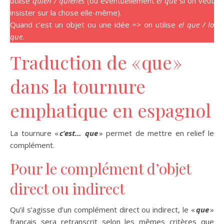
utilise
quien / quienes
(ou éventuellement
el que
si on veut
insister sur la chose elle-même).
Quand c’est un objet ou une idée => on utilise
el que / lo
que
.
Traduction de « que »
dans la tournure
emphatique en espagnol
La tournure «
c’est… que
» permet de mettre en relief le
complément.
Pour le complément d’objet
direct ou indirect
Qu’il s’agisse d’un complément direct ou indirect, le «
que
»
français sera retranscrit selon les mêmes critères que