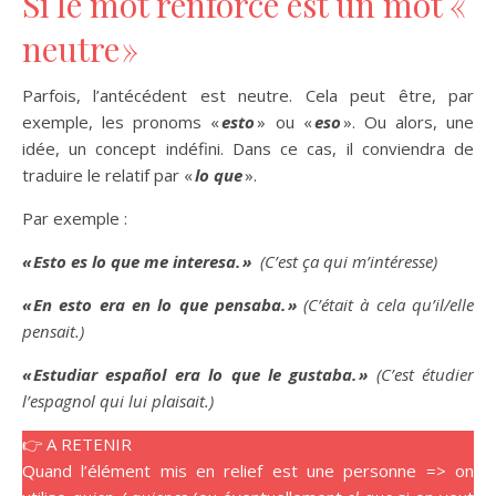
Si le mot renforcé est un mot «
neutre »
Parfois, l’antécédent est neutre. Cela peut être, par
exemple, les pronoms «
esto
» ou «
eso
». Ou alors, une
idée, un concept indéfini. Dans ce cas, il conviendra de
traduire le relatif par «
lo que
».
Par exemple :
« Esto es lo que me interesa. »
(C’est ça qui m’intéresse)
« En esto era en lo que pensaba. »
(C’était à cela qu’il/elle
pensait.)
« Estudiar español era lo que le gustaba. »
(C’est étudier
l’espagnol qui lui plaisait.)
👉 A RETENIR
Quand l’élément mis en relief est une personne => on