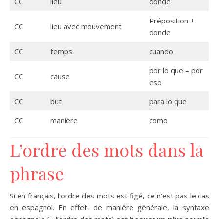
CC
lieu
donde
Préposition +
CC
lieu avec mouvement
donde
CC
temps
cuando
por lo que – por
CC
cause
eso
CC
but
para lo que
CC
manière
como
L’ordre des mots dans la
phrase
Si en français, l’ordre des mots est figé, ce n’est pas le cas
en espagnol. En effet, de manière générale, la syntaxe
espagnole (= l’ordre des mots) est
beaucoup plus souple