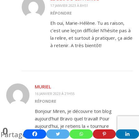
17 JANVIER 2023 À 8H51
RÉPONDRE
Eh oui, Marie-Hélène. Tu as raison,
c’est une leçon difficile! N’hésite pas à
la relire, et surtout à pratiquer, ça aide
à retenir. A très bientôt!
MURIEL
16 JANVIER 2023 À 21H55
RÉPONDRE
Bonjour Miren, je découvre ton blog
aujourd’hui! Bravo quel travail! Pour
aujourd’hui, je retiens la « tournure
0
Partages
emphatique « , terme que je découvre avec