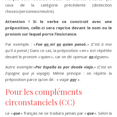
ceux de la catégorie précédente (distinction
choses/personnes/neutre).
Attention ! Si le verbe se construit avec une
préposition, celle-ci sera reprise devant le nom ou le
pronom sur lequel porte l’insistance.
Par exemple
: «
Fue
en
mí
en
quien pensó.
»
(C’est à moi
qu’il a pensé.)
Dans ce cas, la préposition « en » est répétée
devant le pronom « quien », car on dit «pensar
en
alguien».
Autre exemple:«
Por España es por donde viajo.
»
(C’est en
Espagne que je voyage)
. Même principe : on répète la
préposition parce qu’on dit : « viajar
por
».
Pour les compléments
circonstanciels (CC)
Le «
que
» français ne se traduira jamais par «
que
». Selon la