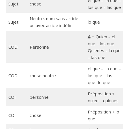
el que – la que –
Sujet
chose
los que – las que
Neutre, nom sans article
Sujet
lo que
ou avec article indéfini
A
+ Quien – el
que – los que
COD
Personne
Quienes – la que
– las que
el que – la que –
COD
chose neutre
los que – las
que- lo que
Préposition +
COI
personne
quien – quienes
Préposition + lo
COI
chose
que