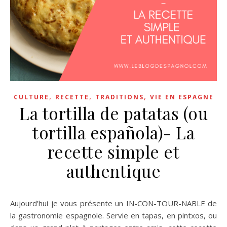
,
,
,
CULTURE
RECETTE
TRADITIONS
VIE EN ESPAGNE
La tortilla de patatas (ou
tortilla española)- La
recette simple et
authentique
Aujourd’hui je vous présente un IN-CON-TOUR-NABLE de
la gastronomie espagnole. Servie en tapas, en pintxos, ou