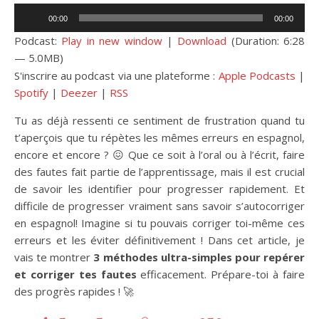
Lecteur
00:00
00:00
audio
Podcast:
Play in new window
|
Download
(Duration: 6:28
— 5.0MB)
S'inscrire au podcast via une plateforme :
Apple Podcasts
|
Spotify
|
Deezer
|
RSS
Tu as déjà ressenti ce sentiment de frustration quand tu
t’aperçois que tu répètes les mêmes erreurs en espagnol,
encore et encore ? 😖 Que ce soit à l’oral ou à l’écrit, faire
des fautes fait partie de l’apprentissage, mais il est crucial
de savoir les identifier pour progresser rapidement. Et
difficile de progresser vraiment sans savoir s’autocorriger
en espagnol! Imagine si tu pouvais corriger toi-même ces
erreurs et les éviter définitivement ! Dans cet article, je
vais te montrer
3 méthodes ultra-simples pour repérer
et corriger tes fautes
efficacement. Prépare-toi à faire
des progrès rapides ! 🚀