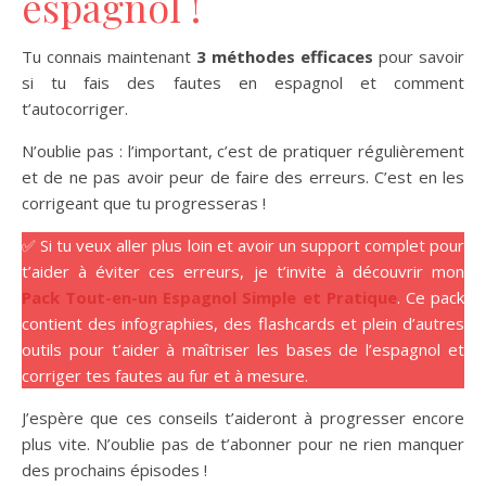
espagnol !
Tu connais maintenant
3 méthodes efficaces
pour savoir
si tu fais des fautes en espagnol et comment
t’autocorriger.
N’oublie pas : l’important, c’est de pratiquer régulièrement
et de ne pas avoir peur de faire des erreurs. C’est en les
corrigeant que tu progresseras !
✅ Si tu veux aller plus loin et avoir un support complet pour
t’aider à éviter ces erreurs, je t’invite à découvrir mon
Pack Tout-en-un Espagnol Simple et Pratique
. Ce pack
contient des infographies, des flashcards et plein d’autres
outils pour t’aider à maîtriser les bases de l’espagnol et
corriger tes fautes au fur et à mesure.
J’espère que ces conseils t’aideront à progresser encore
plus vite. N’oublie pas de t’abonner pour ne rien manquer
des prochains épisodes !