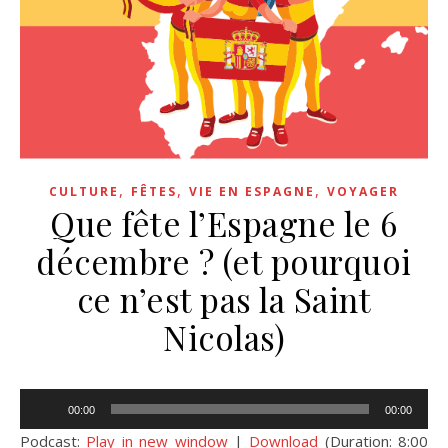
,
,
,
CULTURE
FÊTES
VIE EN ESPAGNE
VOYAGER
Que fête l’Espagne le 6
décembre ? (et pourquoi
ce n’est pas la Saint
Nicolas)
Lecteur
00:00
00:00
audio
Podcast:
Play in new window
|
Download
(Duration: 8:00