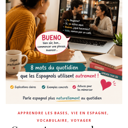
,
,
APPRENDRE LES BASES
VIE EN ESPAGNE
,
VOCABULAIRE
VOYAGER