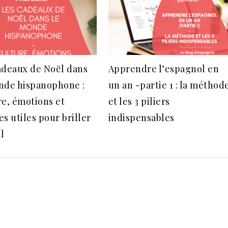
adeaux de Noël dans
Apprendre l’espagnol en
nde hispanophone :
un an -partie 1 : la méthod
re, émotions et
et les 3 piliers
s utiles pour briller
indispensables
al