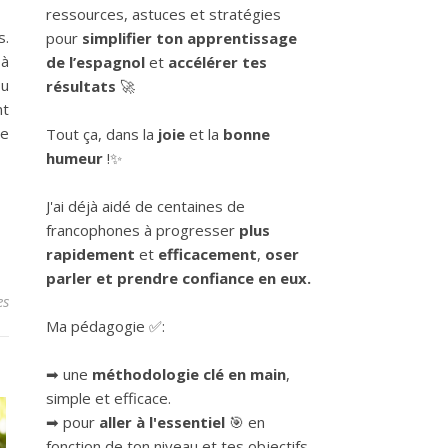
ressources, astuces et stratégies
s.
pour
simplifier ton apprentissage
 à
de l’espagnol
et
accélérer tes
Ou
résultats
🚀
nt
ne
Tout ça, dans la
joie
et la
bonne
humeur
!✨
J'ai déjà aidé de centaines de
francophones à progresser
plus
rapidement
et
efficacement
,
oser
parler et prendre confiance en eux.
es
Ma pédagogie ✅:
➡ une
méthodologie clé en main
,
simple et efficace.
➡ pour
aller à l'essentiel
🎯 en
fonction de ton niveau et tes objectifs