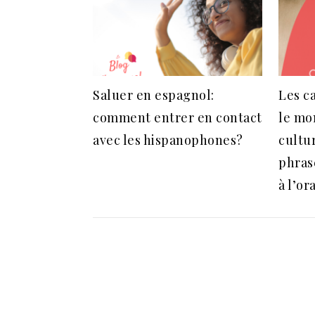
Saluer en espagnol:
Les c
comment entrer en contact
le mo
avec les hispanophones?
cultu
phrase
à l’or