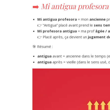
➡️
Mi antigua profesora
Mi antigua profesora
= mon
ancienne
pr
👉 “Antigua” placé avant prend le
sens te
Mi profesora antigua
= ma prof
âgée / 
👉 Placé après, ça devient un
jugement de
🎯 Résumé :
antigua
avant = ancienne dans le temps (ex
antigua
après = vieille (dans le sens usé,