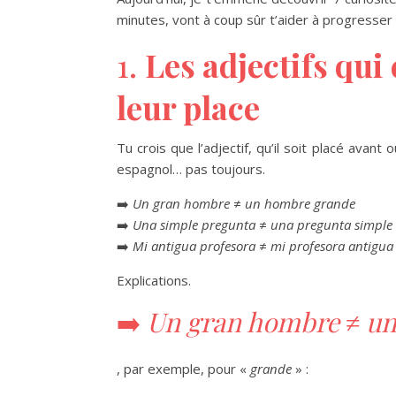
minutes, vont à coup sûr t’aider à progresser
1.
Les adjectifs qu
leur place
Tu crois que l’adjectif, qu’il soit placé avan
espagnol… pas toujours.
➡️
Un gran hombre
≠
un hombre grande
➡️
Una simple pregunta
≠
una pregunta simple
➡️
Mi antigua profesora
≠
mi profesora antigua
Explications.
➡️
Un gran hombre
≠
un
, par exemple, pour «
grande
» :