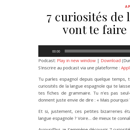
A
7 curiosités de
vont te faire
Lecteur
00:00
audio
Podcast:
Play in new window
|
Download
(Dur
S'inscrire au podcast via une plateforme :
Appl
Tu parles espagnol depuis quelque temps, tu
curiosités de la langue espagnole qui te lais
tes fiches de grammaire. Tu n’es pas seul·e.
donnent juste envie de dire : « Mais pourquoi ?
Et si, justement, ces petites bizarreries é
langue espagnole ? Voire… de mieux te connaî
Aujourd’hui, je t’emmène découvrir 7 curiosité