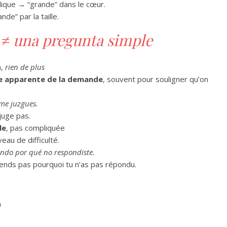
olique → “grande” dans le cœur.
nde” par la taille.
≠
una pregunta simple
n,
rien de plus
ie apparente de la demande
, souvent pour souligner qu’on
me juzgues.
juge pas.
le
, pas compliquée
veau de difficulté.
endo por qué no respondiste.
rends pas pourquoi tu n’as pas répondu.
n