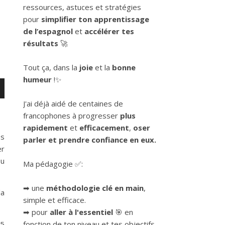
ressources, astuces et stratégies
pour
simplifier ton apprentissage
de l’espagnol
et
accélérer tes
résultats
🚀
Tout ça, dans la
joie
et la
bonne
humeur
!✨
J'ai déjà aidé de centaines de
francophones à progresser
plus
rapidement
et
efficacement
,
oser
es
parler et prendre confiance en eux.
er
er
ou
Ma pédagogie ✅:
➡ une
méthodologie clé en main
,
la
simple et efficace.
➡ pour
aller à l'essentiel
🎯 en
 5
fonction de ton niveau et tes objectifs