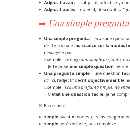
Adjectif avant
= subjectif, affectif, symb
Adjectif après
= objectif, descriptif → “gra
➡️
Una simple pregunta
Una simple pregunta
=
juste
une questio
👉 Il y a ici une
insistance sur la modest
n’exagère pas.
Exemple :
Te hago una simple pregunta, no 
= Je te pose
une simple question
, ne me 
Una pregunta simple
= une question
faci
👉 Ici, l’adjectif décrit
objectivement
le ni
Exemple :
Era una pregunta simple, no enti
= C’était
une question facile
, je ne comp
🎯 En résumé :
simple
avant = modeste, sans exagératio
simple
après = facile, pas complexe