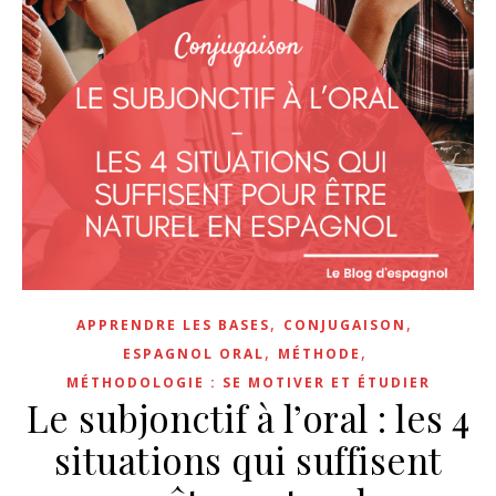
,
,
APPRENDRE LES BASES
CONJUGAISON
,
,
ESPAGNOL ORAL
MÉTHODE
MÉTHODOLOGIE : SE MOTIVER ET ÉTUDIER
Le subjonctif à l’oral : les 4
situations qui suffisent