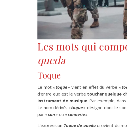
Les mots qui compo
queda
Toque
Le mot «
toque
» vient en effet du verbe «
to
d’entre eux est le verbe
toucher quelque c
instrument de musique
. Par exemple, dans
Le nom dérivé, «
toque
» désigne donc le son 
par «
son
» ou «
sonnerie
».
L’expression
Toque de queda
provient du mon