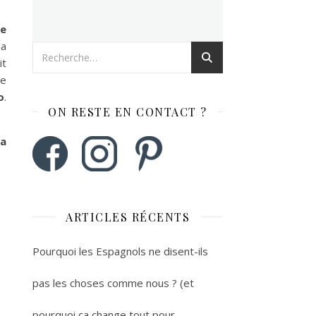
de
la
it
le
o
.
ON RESTE EN CONTACT ?
ça
ARTICLES RÉCENTS
Pourquoi les Espagnols ne disent-ils
pas les choses comme nous ? (et
pourquoi ça change tout pour