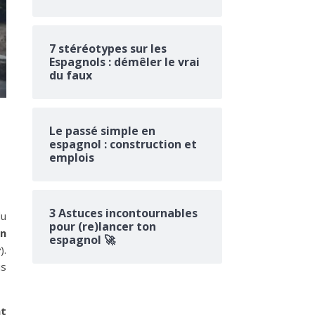
7 stéréotypes sur les
Espagnols : démêler le vrai
du faux
Le passé simple en
espagnol : construction et
emplois
3 Astuces incontournables
du
pour (re)lancer ton
un
espagnol 🚀
e
).
is
nt