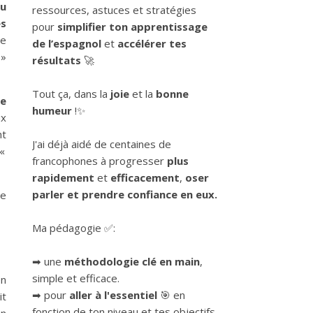
ou
ressources, astuces et stratégies
es
pour
simplifier ton apprentissage
re
de l’espagnol
et
accélérer tes
 »
résultats
🚀
Tout ça, dans la
joie
et la
bonne
re
humeur
!✨
ux
nt
J'ai déjà aidé de centaines de
 «
francophones à progresser
plus
rapidement
et
efficacement
,
oser
parler et prendre confiance en eux.
le
Ma pédagogie ✅:
➡ une
méthodologie clé en main
,
simple et efficace.
en
➡ pour
aller à l'essentiel
🎯 en
it
fonction de ton niveau et tes objectifs