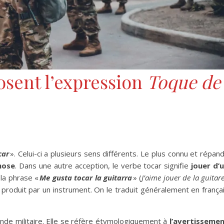
sent l’expression
Toque de
car
». Celui-ci a plusieurs sens différents. Le plus connu et répan
hose
. Dans une autre acception, le verbe tocar signifie
jouer d’
 la phrase «
Me gusta tocar la guitarra
» (
J’aime jouer de la guitar
produit par un instrument. On le traduit généralement en frança
de militaire. Elle se réfère étymologiquement à
l’avertisseme