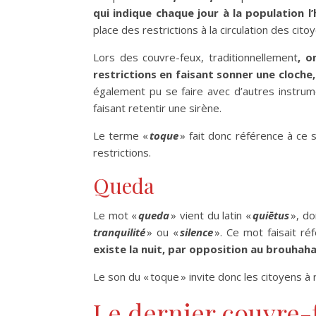
qui indique chaque jour à la population l’
place des restrictions à la circulation des ci
Lors des couvre-feux, traditionnellement
, o
restrictions en faisant sonner une cloche,
également pu se faire avec d’autres instru
faisant retentir une sirène.
Le terme «
toque
» fait donc référence à ce
restrictions.
Queda
Le mot «
queda
» vient du latin «
quiētus
», do
tranquilité
» ou «
silence
». Ce mot faisait ré
existe la nuit, par opposition au brouhaha 
Le son du « toque » invite donc les citoyens à 
Le dernier couvre-