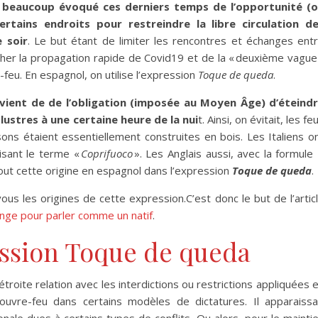
 beaucoup évoqué ces derniers temps de l’opportunité (
rtains endroits pour restreindre la libre circulation d
e soir
. Le but étant de limiter les rencontres et échanges ent
er la propagation rapide de Covid19 et de la « deuxième vague
feu. En espagnol, on utilise l’expression
Toque de queda
.
 vient de de l’obligation (imposée au Moyen Âge) d’éteind
lustres à une certaine heure de la nui
t. Ainsi, on évitait, les fe
ons étaient essentiellement construites en bois. Les Italiens o
isant le terme «
Coprifuoco
». Les Anglais aussi, avec la formule
tout cette origine en espagnol dans l’expression
Toque de queda
.
vous les origines de cette expression.C’est donc le but de l’artic
enge pour parler comme un natif
.
ression Toque de queda
étroite relation avec les interdictions ou restrictions appliquées 
uvre-feu dans certains modèles de dictatures. Il apparaissa