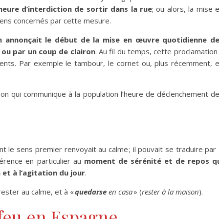
heure d’interdiction de sortir dans la rue
; ou alors, la mise 
toyens concernés par cette mesure.
n annonçait
le début de la mise en œuvre quotidienne d
 ou par un coup de clairon
. Au fil du temps, cette proclamation
ments. Par exemple le tambour, le cornet ou, plus récemment, 
 son qui communique à la population l’heure de déclenchement d
nt le sens premier renvoyait au calme ; il pouvait se traduire par
férence en particulier au
moment de sérénité et de repos q
et à l’agitation du jour
.
rester au calme, et à «
quedarse
en casa
» (
rester à la maison
).
feu en Espagne