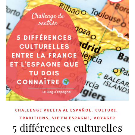
,
,
CHALLENGE VUELTA AL ESPAÑOL
CULTURE
,
,
TRADITIONS
VIE EN ESPAGNE
VOYAGER
5 différences culturelles