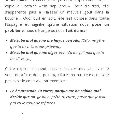
copie du catalan « em sap greu ». Pour d’autres, elle
s’apparente plus à « laisser un mauvais goût dans la
bouche ». Quoi qu’il en soit, elle est utilisée dans toute
l’Espagne et signifie qu’une situation nous
pose un
problème
, nous dérange ou nous
fait du mal
.
Me sabe mal que no
me
hayas
avisado
.
(Cela me gêne
que tu ne m’aies pas prévenu).
Me s
abe
mal que me di
gas
eso.
(Ça me fait mal que tu
me dises ça.)
Cette expression peut aussi, dans certains cas, avoir le
sens de « faire de la peine », « faire mal au cœur », ou « ne
pas avoir le cœur à ». Par exemple :
L
e he prestado 10 euros
,
porque me ha sabido mal
decirle que no
.
(Je lui ai prêté 10 euros, parce que je n’ai
pas eu le cœur de refuser.)