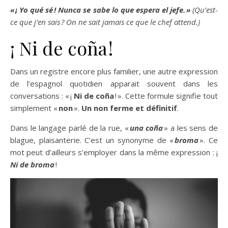
« ¡
Yo qué sé
!
N
unca se sabe lo que
espera el jefe
.
»
(
Qu’est-
ce que j’en sais
?
On ne sait jamais ce que
le chef attend.)
¡ Ni de coña !
Dans un registre encore plus familier, une autre expression
de l’espagnol quotidien apparait souvent dans les
conversations : « ¡
Ni de coña
! ». Cette formule signifie tout
simplement «
non
».
Un non ferme et définitif
.
Dans le langage parlé de la rue, «
una coña
» a les sens de
blague, plaisanterie. C’est un synonyme de «
broma
». Ce
mot peut d’ailleurs s’employer dans la même expression : ¡
Ni de broma
!