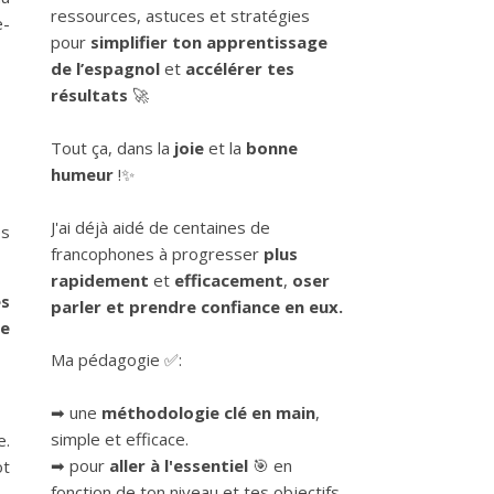
er
ressources, astuces et stratégies
e-
pour
simplifier ton apprentissage
de l’espagnol
et
accélérer tes
résultats
🚀
Tout ça, dans la
joie
et la
bonne
humeur
!✨
J'ai déjà aidé de centaines de
es
francophones à progresser
plus
rapidement
et
efficacement
,
oser
es
parler et prendre confiance en eux.
ne
Ma pédagogie ✅:
➡ une
méthodologie clé en main
,
simple et efficace.
e.
➡ pour
aller à l'essentiel
🎯 en
ot
fonction de ton niveau et tes objectifs