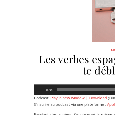
A
Les verbes espa
te débl
Lecteur
00:00
audio
Podcast:
Play in new window
|
Download
(Dur
S'inscrire au podcast via une plateforme :
Appl
Pendant des années, j’ai observé la même