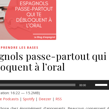
PPRENDRE LES BASES
gnols passe-partout qui
oquent à l’oral
Utilisez
00:00
les
ation: 16:22 — 15.2MB)
flèches
e Podcasts
|
Spotify
|
Deezer
|
RSS
haut/bas
pour
 chose chez énormément d’apprenants. Beaucoup connaissent 