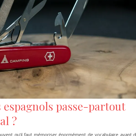
s espagnols passe-partout
al ?
uvent qu’il faut mémoriser énormément de vocabulaire avant 