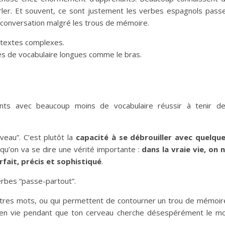
augment
arler. Et souvent, ce sont justement les verbes espagnols pass
ou
 conversation malgré les trous de mémoire.
diminuer
textes complexes.
le
tes de vocabulaire longues comme le bras.
volume.
nants avec beaucoup moins de vocabulaire réussir à tenir d
veau”. C’est plutôt la
capacité à se débrouiller avec quelqu
 qu’on va se dire une vérité importante :
dans la vraie vie, on 
fait, précis et sophistiqué
.
erbes “passe-partout”.
utres mots, ou qui permettent de contourner un trou de mémoir
n en vie pendant que ton cerveau cherche désespérément le m